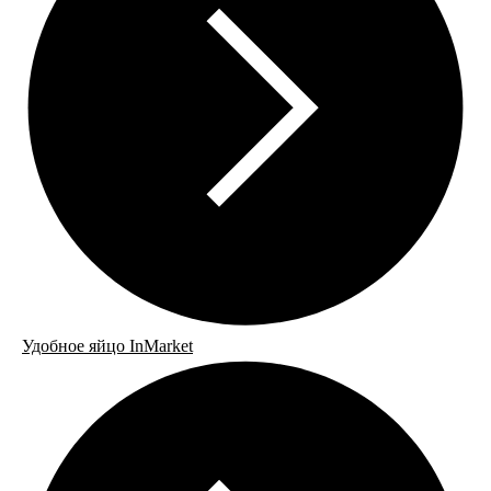
Удобное яйцо InMarket